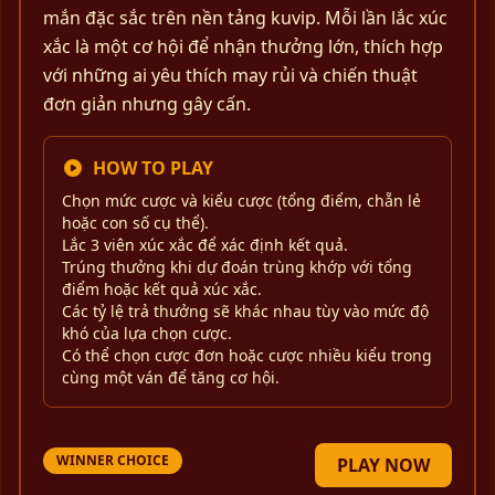
mắn đặc sắc trên nền tảng kuvip. Mỗi lần lắc xúc
xắc là một cơ hội để nhận thưởng lớn, thích hợp
với những ai yêu thích may rủi và chiến thuật
đơn giản nhưng gây cấn.
HOW TO PLAY
Chọn mức cược và kiểu cược (tổng điểm, chẵn lẻ
hoặc con số cụ thể).
Lắc 3 viên xúc xắc để xác định kết quả.
Trúng thưởng khi dự đoán trùng khớp với tổng
điểm hoặc kết quả xúc xắc.
Các tỷ lệ trả thưởng sẽ khác nhau tùy vào mức độ
khó của lựa chọn cược.
Có thể chọn cược đơn hoặc cược nhiều kiểu trong
cùng một ván để tăng cơ hội.
WINNER CHOICE
PLAY NOW