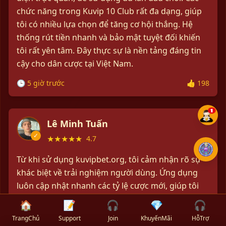
chức năng trong Kuvip 10 Club rất đa dạng, giúp
tôi có nhiều lựa chọn để tăng cơ hội thắng. Hệ
thống rút tiền nhanh và bảo mật tuyệt đối khiến
tôi rất yên tâm. Đây thực sự là nền tảng đáng tin
cậy cho dân cược tại Việt Nam.
🕒 5 giờ trước
👍 198
Lê Minh Tuấn
✓
★★★★★
4.7
Từ khi sử dụng kuvipbet.org, tôi cảm nhận rõ sự
khác biệt về trải nghiệm người dùng. Ứng dụng
luôn cập nhật nhanh các tỷ lệ cược mới, giúp tôi
săn kèo với lợi nhuận cao hơn. Quá trình nạp và
🏠
📝
🎧
💎
🎧
rút tiền rất thuận tiện, không gặp trục trặc. Dịch
TrangChủ
Support
Join
KhuyếnMãi
HỗTrợ
vụ khách hàng luôn hỗ trợ tận tình dù là các câu