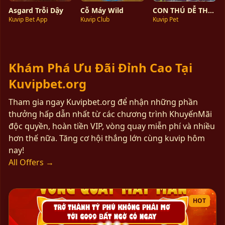
Asgard Trỗi Dậy
Cỗ Máy Wild
CON THÚ DỄ THƯƠNG PHƯƠNG ĐÔNG
Kuvip Bet App
Kuvip Club
Kuvip Pet
Khám Phá Ưu Đãi Đỉnh Cao Tại
Kuvipbet.org
Tham gia ngay Kuvipbet.org để nhận những phần
thưởng hấp dẫn nhất từ các chương trình KhuyếnMãi
độc quyền, hoàn tiền VIP, vòng quay miễn phí và nhiều
hơn thế nữa. Tăng cơ hội thắng lớn cùng kuvip hôm
nay!
All Offers →
HOT