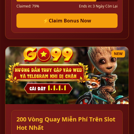
Claimed: 79%
Ends in: 3 Ngày Còn Lại
⚡
Claim Bonus Now
NEW
200 Vòng Quay Miễn Phí Trên Slot
Hot Nhất