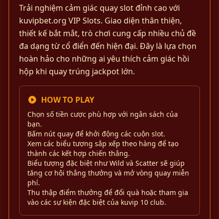
Trải nghiệm cảm giác quay slot đỉnh cao với
kuvipbet.org VIP Slots. Giao diện thân thiện,
thiết kế bắt mắt, trò chơi cung cấp nhiều chủ đề
đa dạng từ cổ điển đến hiện đại. Đây là lựa chọn
hoàn hảo cho những ai yêu thích cảm giác hồi
hộp khi quay trúng jackpot lớn.
HOW TO PLAY
Chọn số tiền cược phù hợp với ngân sách của
bạn.
Bấm nút quay để khởi động các cuộn slot.
Xem các biểu tượng sắp xếp theo hàng để tạo
thành các kết hợp chiến thắng.
Biểu tượng đặc biệt như Wild và Scatter sẽ giúp
tăng cơ hội thắng thưởng và mở vòng quay miễn
phí.
Thu thập điểm thưởng để đổi quà hoặc tham gia
vào các sự kiện đặc biệt của kuvip 10 club.