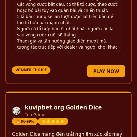
Các vòng cược bắt đầu, có thể tố cược, theo cược
hoặc bỏ bài tùy vào quân bài và chiến thuật.
5 lá bài chung sẽ lần lượt được lật trên bàn để
tạo tổ hợp bài mạnh nhất.
Người có tổ hợp bài tốt nhất hoặc người còn lại
sau vòng cược cuối sẽ thắng.
Tham gia và tận hưởng giao diện mượt mà,
tương tác trực tiếp với dealer và người chơi khác.
WINNER CHOICE
PLAY NOW
kuvipbet.org Golden Dice
🎲
Top Game
🔥 96-99%
⭐⭐⭐⭐⭐
Golden Dice mang đến trải nghiệm xúc xắc may