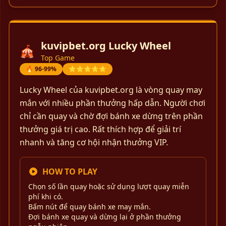
kuvipbet.org Lucky Wheel
🎪
Top Game
🔥 96-99%
⭐⭐⭐⭐⭐
Lucky Wheel của kuvipbet.org là vòng quay may
mắn với nhiều phần thưởng hấp dẫn. Người chơi
chỉ cần quay và chờ đợi bánh xe dừng trên phần
thưởng giá trị cao. Rất thích hợp để giải trí
nhanh và tăng cơ hội nhận thưởng VIP.
HOW TO PLAY
Chọn số lần quay hoặc sử dụng lượt quay miễn
phí khi có.
Bấm nút để quay bánh xe may mắn.
Đợi bánh xe quay và dừng lại ở phần thưởng