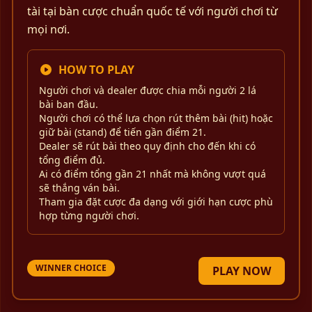
tài tại bàn cược chuẩn quốc tế với người chơi từ
mọi nơi.
HOW TO PLAY
Người chơi và dealer được chia mỗi người 2 lá
bài ban đầu.
Người chơi có thể lựa chọn rút thêm bài (hit) hoặc
giữ bài (stand) để tiến gần điểm 21.
Dealer sẽ rút bài theo quy định cho đến khi có
tổng điểm đủ.
Ai có điểm tổng gần 21 nhất mà không vượt quá
sẽ thắng ván bài.
Tham gia đặt cược đa dạng với giới hạn cược phù
hợp từng người chơi.
WINNER CHOICE
PLAY NOW