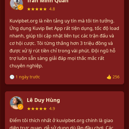
Trần Minh Quân
✓
★★★★★
4.8
Kuvipbet.org là nền tảng uy tín mà tôi tin tưởng.
Ứng dụng Kuvip Bet App rất tiện dụng, tốc độ load
nhanh, giúp tôi cập nhật liên tục các trận đấu và
cơ hội cược. Tôi từng thắng hơn 3 triệu đồng và
được xử lý rút tiền chỉ trong vài phút. Đội ngũ hỗ
trợ luôn sẵn sàng giải đáp mọi thắc mắc rất
chuyên nghiệp.
🕒 1 ngày trước
👍 256
Lê Duy Hùng
✓
★★★★★
4.9
Điểm tôi thích nhất ở kuvipbet.org chính là giao
diện trực quan, dễ sử dụng dù lần đầu chơi. Các