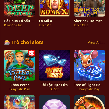
Bá Chúa Cá Sấu Đại Dương
La Mã X
Sherlock Holmes
Kuvip 10 Club
Kuvip Vin
Kuvip Club
🎰 Trò chơi slots
View All →
Chảo Peter
Tài Lộc Rực Lửa
Tree of Light Bonus Buy
Pragmatic Play
PG Soft
Pragmatic Play