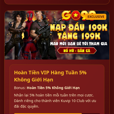
EXCLUSIVE
Hoàn Tiền VIP Hàng Tuần 5%
Không Giới Hạn
Bonus:
Hoàn Tiền 5% Không Giới Hạn
Nhận lại 5% hoàn tiền mỗi tuần trên mọi cược.
Dành riêng cho thành viên Kuvip 10 Club với ưu
đãi đặc quyền.