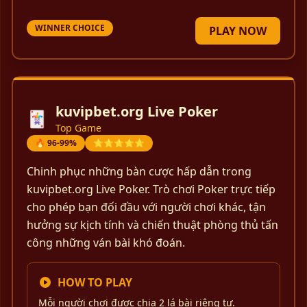
WINNER CHOICE
PLAY NOW
kuvipbet.org Live Poker
🃏
Top Game
🔥 96-99%
⭐⭐⭐⭐⭐
Chinh phục những bàn cược hấp dẫn trong
kuvipbet.org Live Poker. Trò chơi Poker trực tiếp
cho phép bạn đối đầu với người chơi khác, tận
hưởng sự kịch tính và chiến thuật phòng thủ tấn
công những ván bài khó đoán.
HOW TO PLAY
Mỗi người chơi được chia 2 lá bài riêng tư.