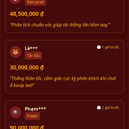
Baccarat
48,500,000 ₫
“Phân tích chuẩn xác giúp tôi thắng lớn hôm nay.”
🕒 1 giờ trước
Lê***
🐯
Tài Xỉu
30,000,000 ₫
“Thắng thần tốc, cảm giác cực kỳ phấn khích khi chơi
ở kuvip bet!”
🕒 2 giờ trước
Phạm***
🎱
Poker
90,000,000 ₫