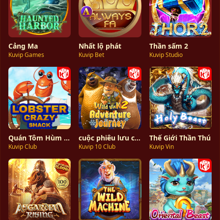
Cảng Ma
Nhất lộ phát
Thần sấm 2
Kuvip Games
Kuvip Bet
Kuvip Studio
Quán Tôm Hùm Siêu Quậy
cuộc phiêu lưu của cậu bé gấu 2
Thế Giới Thần Thú
Kuvip Club
Kuvip 10 Club
Kuvip Vin