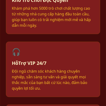
Kho Trò Chơi Độc Quyền
Khám phá hơn 5000 trò chơi chất lượng cao
từ những nhà cung cấp hàng đầu toàn cầu,
giúp bạn luôn có trải nghiệm mới mẻ và hấp
dẫn mỗi ngày.
🎧
HỗTrợ VIP 24/7
Đội ngũ chăm sóc khách hàng chuyên
nghiệp, sẵn sàng tư vấn và giải quyết mọi
thắc mắc của bạn bất cứ lúc nào, đảm bảo
quyền lợi tối ưu.