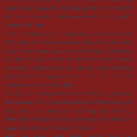
tăng cơ hội thắng lớn. Đặc biệt, game còn có chế độ
đặt cược linh hoạt phù hợp với nhiều đối tượng người
chơi tại Việt Nam.
Được tích hợp trên nền tảng
kuvip, kuvip bet, kuvip 10
club, kuvip vin, ku vip, kuvip pet, kuvip. bet, kuvip club,
kuvip bet app, kuvip clup
, trò chơi không chỉ phổ biến
nhờ lối chơi cuốn hút mà còn vì khả năng tương thích
cao và trải nghiệm mượt mà trên mọi thiết bị. Những
người yêu thích
play kuvip
đều đánh giá Sherlock
Holmes là lựa chọn hàng đầu.
Với tỷ lệ trả thưởng (RTP) lên đến 97.2%, cùng độ biến
động trung bình, người chơi vừa có thể tận hưởng giờ
phút giải trí vừa nâng cao khả năng nhận thưởng.
Tiềm năng thắng tối đa của game đủ sức thuyết phục
ngay cả những tay chơi khó tính nhất.
Hãy gia nhập cộng đồng người chơi tại