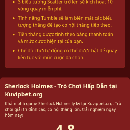
3 biểu tượng Scatter trở lên sẽ kích hoạt 10
vòng quay miễn phí.
Tính năng Tumble sẽ làm biến mất các biểu
tượng thắng để tạo cơ hội thắng tiếp theo.
Tiền thắng được tính theo bảng thanh toán
và mức cược hiện tại của bạn.
Chế độ chơi tự động có thể được bật để quay
liên tục với mức cược đã chọn.
Sherlock Holmes - Trò Chơi Hấp Dẫn tại
Kuvipbet.org
Khám phá game Sherlock Holmes ly kỳ tại Kuvipbet.org. Trò
chơi giải trí đỉnh cao, cơ hội thắng lớn, trải nghiệm ngay
hôm nay!
4.8