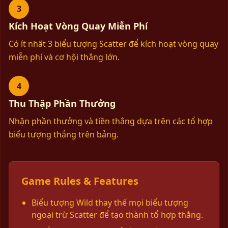
3
Kích Hoạt Vòng Quay Miễn Phí
Có ít nhất 3 biểu tượng Scatter để kích hoạt vòng quay
miễn phí và cơ hội thắng lớn.
4
Thu Thập Phần Thưởng
Nhận phần thưởng và tiền thắng dựa trên các tổ hợp
biểu tượng thắng trên bảng.
Game Rules & Features
Biểu tượng Wild thay thế mọi biểu tượng
ngoại trừ Scatter để tạo thành tổ hợp thắng.