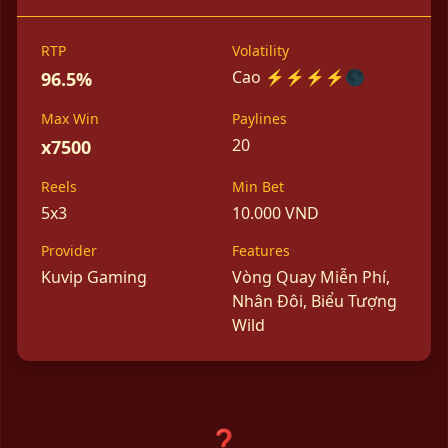
RTP
Volatility
Cao ⚡⚡⚡⚡🌑
96.5%
Max Win
Paylines
20
x7500
Reels
Min Bet
5x3
10.000 VND
Provider
Features
Kuvip Gaming
Vòng Quay Miễn Phí,
Nhân Đôi, Biểu Tượng
Wild
❓