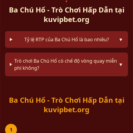
Ba Chú Hổ - Trò Chơi Hấp Dẫn tại
kuvipbet.org
Tỷ lệ RTP của Ba Chú Hổ là bao nhiêu?
▼
Trò chơi Ba Chú Hổ có chế độ vòng quay miễn
▼
phí không?
Ba Chú Hổ - Trò Chơi Hấp Dẫn tại
kuvipbet.org
1