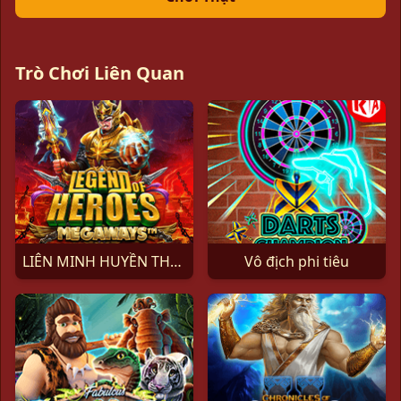
Trò Chơi Liên Quan
LIÊN MINH HUYỀN THOẠI MAGAWAYS
Vô địch phi tiêu