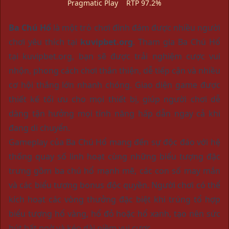
Pragmatic Play
RTP 97.2%
Ba Chú Hổ
là một trò chơi đình đám được nhiều người
chơi yêu thích tại
kuvipbet.org
. Tham gia Ba Chú Hổ
tại kuvipbet.org, bạn sẽ được trải nghiệm cược vui
nhộn, phong cách chơi thân thiện, dễ tiếp cận và nhiều
cơ hội thắng lớn nhanh chóng. Giao diện game được
thiết kế tối ưu cho mọi thiết bị, giúp người chơi dễ
dàng tận hưởng mọi tính năng hấp dẫn ngay cả khi
đang di chuyển.
Gameplay của Ba Chú Hổ mang đến sự độc đáo với hệ
thống quay số linh hoạt cùng những biểu tượng đặc
trưng gồm ba chú hổ mạnh mẽ, các con số may mắn
và các biểu tượng bonus độc quyền. Người chơi có thể
kích hoạt các vòng thưởng đặc biệt khi trúng tổ hợp
biểu tượng hổ vàng, hổ đỏ hoặc hổ xanh, tạo nên sức
hút bất ngờ và kéo dài niềm vui cược.