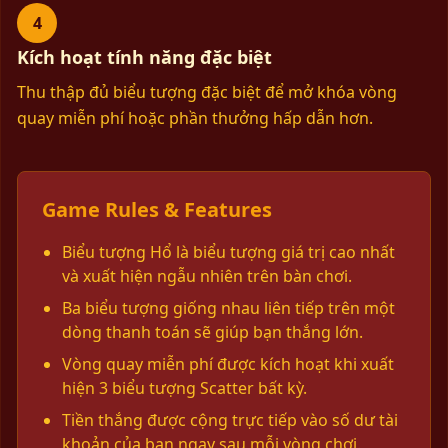
4
Kích hoạt tính năng đặc biệt
Thu thập đủ biểu tượng đặc biệt để mở khóa vòng
quay miễn phí hoặc phần thưởng hấp dẫn hơn.
Game Rules & Features
Biểu tượng Hổ là biểu tượng giá trị cao nhất
và xuất hiện ngẫu nhiên trên bàn chơi.
Ba biểu tượng giống nhau liên tiếp trên một
dòng thanh toán sẽ giúp bạn thắng lớn.
Vòng quay miễn phí được kích hoạt khi xuất
hiện 3 biểu tượng Scatter bất kỳ.
Tiền thắng được cộng trực tiếp vào số dư tài
khoản của bạn ngay sau mỗi vòng chơi.