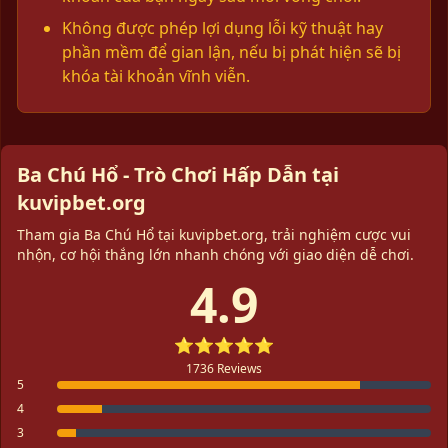
Không được phép lợi dụng lỗi kỹ thuật hay
phần mềm để gian lận, nếu bị phát hiện sẽ bị
khóa tài khoản vĩnh viễn.
Ba Chú Hổ - Trò Chơi Hấp Dẫn tại
kuvipbet.org
Tham gia Ba Chú Hổ tại kuvipbet.org, trải nghiệm cược vui
nhộn, cơ hội thắng lớn nhanh chóng với giao diện dễ chơi.
4.9
⭐⭐⭐⭐⭐
1736 Reviews
5
4
3