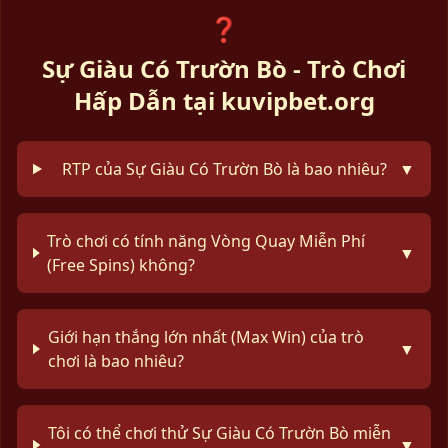
❓
Sự Giàu Có Trườn Bò - Trò Chơi
Hấp Dẫn tại kuvipbet.org
RTP của Sự Giàu Có Trườn Bò là bao nhiêu?
▼
Trò chơi có tính năng Vòng Quay Miễn Phí
▼
(Free Spins) không?
Giới hạn thắng lớn nhất (Max Win) của trò
▼
chơi là bao nhiêu?
Tôi có thể chơi thử Sự Giàu Có Trườn Bò miễn
▼