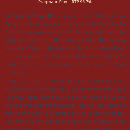
Pragmatic Play
RTP 96.7%
Sự Giàu Có Trườn Bò
là tựa game được đánh giá cao
đang có mặt tại kuvipbet.org. Khám phá Sự Giàu Có
Trườn Bò tại kuvipbet.org - trò chơi may mắn, hấp dẫn
giúp bạn dễ dàng chiến thắng và kiếm tiền thưởng
hấp dẫn. Với giao diện đẹp mắt, âm thanh sống động,
trò chơi này thu hút đông đảo người chơi tại Việt Nam
muốn trải nghiệm slot online chất lượng và có cơ hội
thắng lớn.
Trong Sự Giàu Có Trườn Bò, người chơi sẽ được
thưởng thức cơ chế quay slot truyền thống với 5 cuộn
và nhiều dòng thanh toán đa dạng. Các biểu tượng
trong game gồm trâu vàng tài lộc, túi tiền, đồng xu
may mắn và các biểu tượng thẻ bài quen thuộc tạo
nên một khung cảnh phong phú, giàu ý nghĩa về sự
thịnh vượng. Điểm đặc biệt là các vòng thưởng miễn