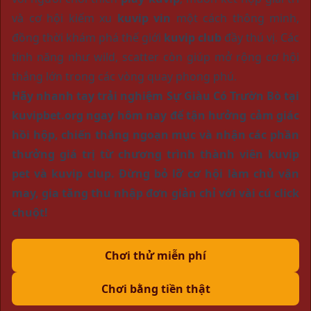
và cơ hội kiếm xu
kuvip vin
một cách thông minh,
đồng thời khám phá thế giới
kuvip club
đầy thú vị. Các
tính năng như wild, scatter còn giúp mở rộng cơ hội
thắng lớn trong các vòng quay phong phú.
Hãy nhanh tay trải nghiệm Sự Giàu Có Trườn Bò tại
kuvipbet.org ngay hôm nay để tận hưởng cảm giác
hồi hộp, chiến thắng ngoạn mục và nhận các phần
thưởng giá trị từ chương trình thành viên
kuvip
pet
và
kuvip clup
. Đừng bỏ lỡ cơ hội làm chủ vận
may, gia tăng thu nhập đơn giản chỉ với vài cú click
chuột!
Chơi thử miễn phí
Chơi bằng tiền thật