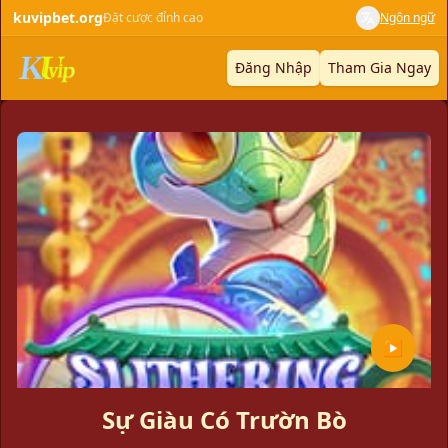
kuvipbet.org
Đặt cược đỉnh cao
Ngôn ngữ
Đăng Nhập
Tham Gia Ngay
▶
Sự Giàu Có Trườn Bò