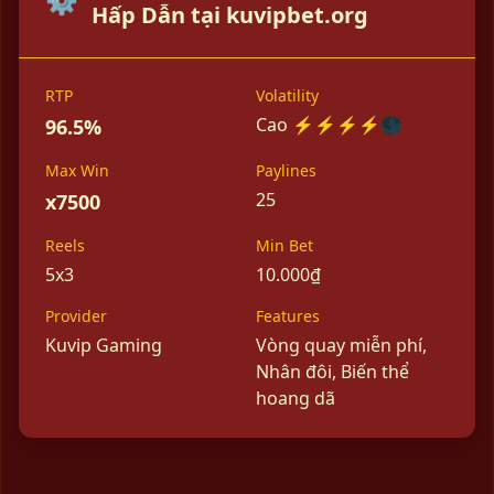
Hấp Dẫn tại kuvipbet.org
RTP
Volatility
Cao ⚡⚡⚡⚡🌑
96.5%
Max Win
Paylines
25
x7500
Reels
Min Bet
5x3
10.000₫
Provider
Features
Kuvip Gaming
Vòng quay miễn phí,
Nhân đôi, Biến thể
hoang dã