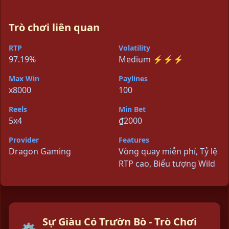
Trò chơi liên quan
RTP
Volatility
97.19%
Medium ⚡⚡⚡
Max Win
Paylines
x8000
100
Reels
Min Bet
5x4
₫2000
Provider
Features
Dragon Gaming
Vòng quay miễn phí, Tỷ lệ
RTP cao, Biểu tượng Wild
Sự Giàu Có Trườn Bò - Trò Chơi
⚙️