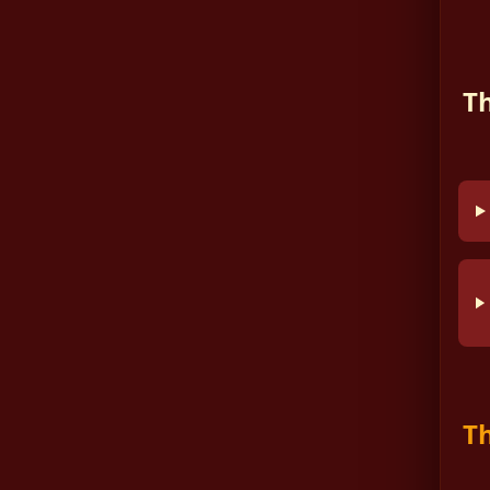
Th
Th