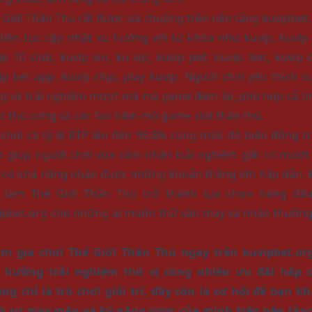
 Giới Thần Thú rất được ưa chuộng trên nền tảng kuvipbet.
 liên tục cập nhật xu hướng với từ khóa như kuvip, kuvip 
ip 10 club, kuvip vin, ku vip, kuvip pet, kuvip. bet, kuvip c
ip bet app, kuvip clup, play kuvip. Người chơi yêu thích s
g và trải nghiệm mượt mà mà game đem lại, phù hợp cả tí
c thú cưng và các fan hâm mộ game slot thần thú.
 chơi có tỷ lệ RTP lên đến 96.8% cùng mức độ biến động t
h giúp người chơi vừa cảm nhận trải nghiệm giải trí mượt
 có khả năng nhận được những khoản thắng lớn hấp dẫn. 
 làm Thế Giới Thần Thú trở thành lựa chọn hàng đầu
ipbet.org cho những ai muốn thử vận may và nhận thưởng
m gia chơi Thế Giới Thần Thú ngay trên kuvipbet.or
 hưởng trải nghiệm thú vị cùng nhiều ưu đãi hấp 
ng chỉ là trò chơi giải trí, đây còn là cơ hội để bạn k
h sự may mắn và kỹ năng cược của mình trên nền tản