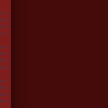
 tại
 màu
Giới
n ưu
cuộn
linh
thần
sống
 bao
nâng
giúp
biểu