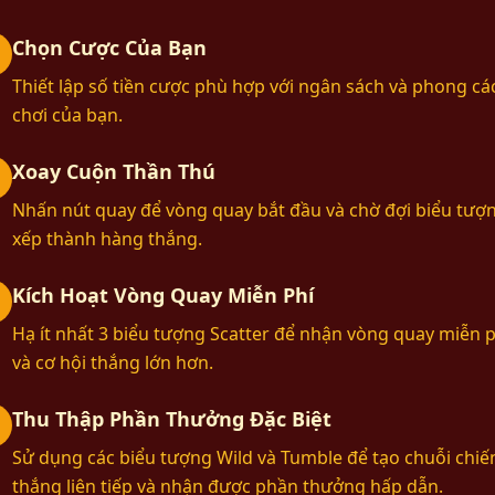
Chọn Cược Của Bạn
Thiết lập số tiền cược phù hợp với ngân sách và phong cá
chơi của bạn.
Xoay Cuộn Thần Thú
Nhấn nút quay để vòng quay bắt đầu và chờ đợi biểu tượ
xếp thành hàng thắng.
Kích Hoạt Vòng Quay Miễn Phí
Hạ ít nhất 3 biểu tượng Scatter để nhận vòng quay miễn p
và cơ hội thắng lớn hơn.
Thu Thập Phần Thưởng Đặc Biệt
Sử dụng các biểu tượng Wild và Tumble để tạo chuỗi chiế
thắng liên tiếp và nhận được phần thưởng hấp dẫn.