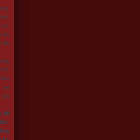
org,
bet,
lub,
ự đa
n đồ
rung
 mà,
Điều
 tại
 giá
g để
dẫn.
hẳng
g ku