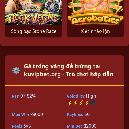
Sòng bạc Stone Race
Xiếc nhào lộn
Gà trống vàng đẻ trứng tại
⚙️
kuvipbet.org - Trò chơi hấp dẫn
97.82%
High
RTP
Volatility
⚡⚡⚡⚡🌑
x8000
50
Max Win
Paylines
6x5
₫2000
Reels
Min Bet