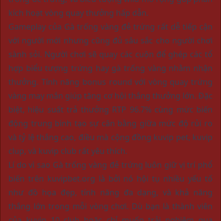
kích hoạt vòng quay thưởng hấp dẫn.
Gameplay của Gà trống vàng đẻ trứng rất dễ tiếp cận
với người mới nhưng cũng đủ sâu sắc cho người chơi
sành sỏi. Người chơi sẽ quay các cuộn để ghép các tổ
hợp biểu tượng trứng hay gà trống vàng nhằm nhận
thưởng. Tính năng bonus round với vòng quay trứng
vàng may mắn giúp tăng cơ hội thắng thưởng lớn. Đặc
biệt, hiệu suất trả thưởng RTP 96.7% cùng mức biến
động trung bình tạo sự cân bằng giữa mức độ rủi ro
và tỷ lệ thắng cao, điều mà cộng đồng kuvip pet, kuvip
clup, và kuvip club rất yêu thích.
Lí do vì sao Gà trống vàng đẻ trứng luôn giữ vị trí phổ
biến trên kuvipbet.org là bởi nó hội tụ nhiều yếu tố
như đồ họa đẹp, tính năng đa dạng, và khả năng
thắng lớn trong mỗi vòng chơi. Dù bạn là thành viên
của kuvip 10 club hoặc chỉ muốn trải nghiệm qua