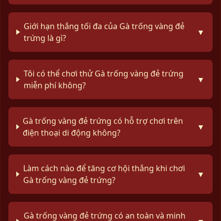
Giới hạn thắng tối đa của Gà trống vàng đẻ
▼
trứng là gì?
Tôi có thể chơi thử Gà trống vàng đẻ trứng
▼
miễn phí không?
Gà trống vàng đẻ trứng có hỗ trợ chơi trên
▼
điện thoại di động không?
Làm cách nào để tăng cơ hội thắng khi chơi
▼
Gà trống vàng đẻ trứng?
Gà trống vàng đẻ trứng có an toàn và minh