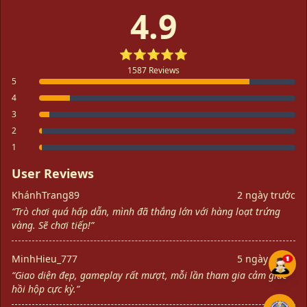
4.9
⭐⭐⭐⭐⭐
1587 Reviews
5
4
3
2
1
User Reviews
KhánhTrang89
2 ngày trước
“Trò chơi quá hấp dẫn, mình đã thắng lớn với hàng loạt trứng
vàng. Sẽ chơi tiếp!”
MinhHieu_777
5 ngày trước
“Giao diện đẹp, gameplay rất mượt, mỗi lần tham gia cảm giác
hồi hộp cực kỳ.”