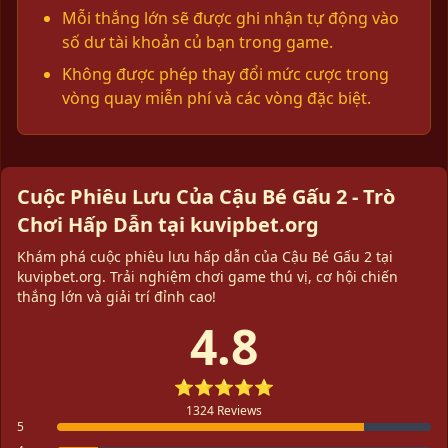
Mỗi thắng lớn sẽ được ghi nhận tự động vào
số dư tài khoản củ bạn trong game.
Không được phép thay đổi mức cược trong
vòng quay miễn phí và các vòng đặc biệt.
Cuộc Phiêu Lưu Của Cậu Bé Gấu 2 - Trò
Chơi Hấp Dẫn tại kuvipbet.org
Khám phá cuộc phiêu lưu hấp dẫn của Cậu Bé Gấu 2 tại
kuvipbet.org. Trải nghiệm chơi game thú vị, cơ hội chiến
thắng lớn và giải trí đỉnh cao!
4.8
⭐⭐⭐⭐⭐
1324 Reviews
5