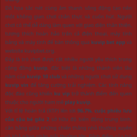
Đồ họa sắc nét cùng âm thanh sống động tạo nên
một không gian chơi chân thực và cuốn hút. Người
chơi có thể dễ dàng làm quen với giao diện thân thiện,
tương thích hoàn hảo trên cả điện thoại, máy tính
bảng và máy tính để bàn thông qua
kuvip bet app
và
website kuvipbet.org.
Đây là trò chơi được rất nhiều người yêu thích trong
cộng đồng
kuvip
, đặc biệt là những thành viên lâu
năm của
kuvip 10 club
và những người chơi sử dụng
kuvip vin
để tăng cường trải nghiệm. Các tính năng
độc đáo cũng khiến
ku vip
trở thành điểm đến quen
thuộc cho người ham mê
play kuvip
.
Với tỉ lệ hoàn trả (RTP) lên tới
96.7%
,
cuộc phiêu lưu
của cậu bé gấu 2
sở hữu độ biến động trung bình,
cân bằng giữa những chiến thắng nhỏ thường xuyên
và khả năng nhận giải thưởng lớn. Đỉnh điểm của trò