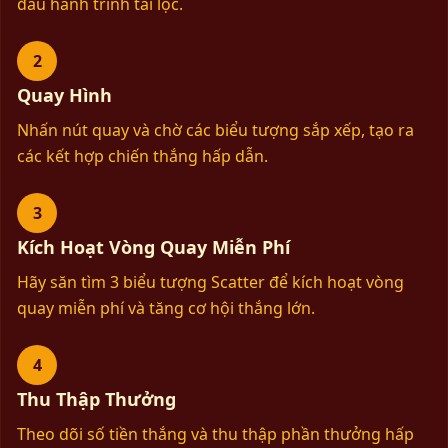
đầu hành trình tài lộc.
2
Quay Hình
Nhấn nút quay và chờ các biểu tượng sắp xếp, tạo ra
các kết hợp chiến thắng hấp dẫn.
3
Kích Hoạt Vòng Quay Miễn Phí
Hãy săn tìm 3 biểu tượng Scatter để kích hoạt vòng
quay miễn phí và tăng cơ hội thắng lớn.
4
Thu Thập Thưởng
Theo dõi số tiền thắng và thu thập phần thưởng hấp