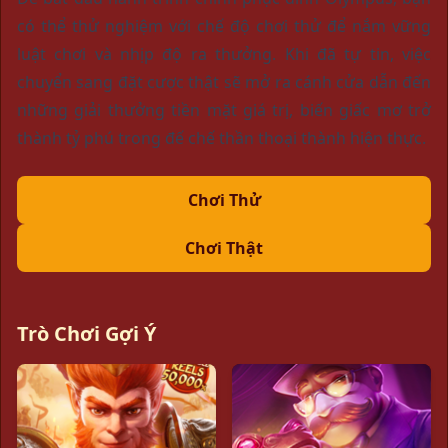
có thể thử nghiệm với chế độ chơi thử để nắm vững
luật chơi và nhịp độ ra thưởng. Khi đã tự tin, việc
chuyển sang đặt cược thật sẽ mở ra cánh cửa dẫn đến
những giải thưởng tiền mặt giá trị, biến giấc mơ trở
thành tỷ phú trong đế chế thần thoại thành hiện thực.
Chơi Thử
Chơi Thật
Trò Chơi Gợi Ý