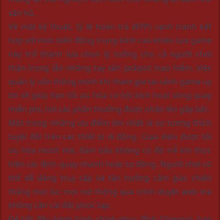
săn hũ.
Về mặt kỹ thuật, tỷ lệ hoàn trả (RTP) cạnh tranh kết
hợp với mức biến động trung bình cao khiến tựa game
này trở thành lựa chọn lý tưởng cho cả người chơi
thận trọng lẫn những tay săn jackpot mạo hiểm. Việc
quản lý vốn thông minh khi tham gia tại sảnh game uy
tín sẽ giúp bạn tối ưu hóa cơ hội kích hoạt vòng quay
miễn phí, nơi các phần thưởng được nhân lên gấp bội.
Một trong những ưu điểm lớn nhất là sự tương thích
tuyệt đối trên các thiết bị di động. Giao diện được tối
ưu hóa mượt mà, đảm bảo không có độ trễ khi thực
hiện các lệnh quay nhanh hoặc tự động. Người chơi có
thể dễ dàng truy cập và tận hưởng cảm giác chiến
thắng mọi lúc mọi nơi thông qua trình duyệt web mà
không cần cài đặt phức tạp.
Để bắt đầu hành trình chinh phục đỉnh Olympus, bạn