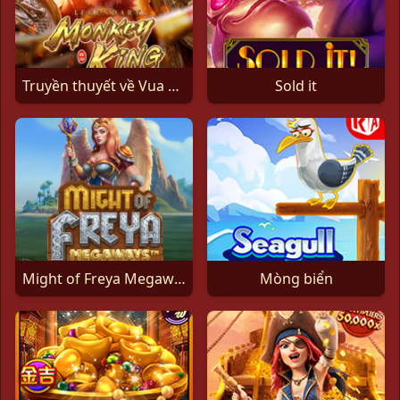
Truyền thuyết về Vua khỉ
Sold it
Might of Freya Megaways
Mòng biển