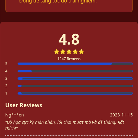
Động để tăng tốc độ trải nghiệm.
4.8
⭐⭐⭐⭐⭐
1247 Reviews
5
4
3
2
1
User Reviews
Ng***en
2023-11-15
“Đồ họa cực kỳ mãn nhãn, lối chơi mượt mà và dễ thắng. Rất
thích!”