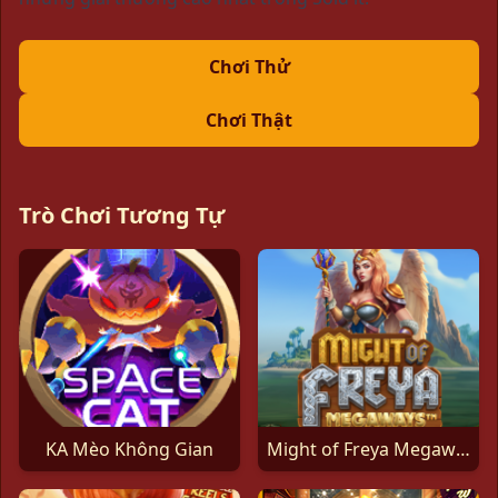
Chơi Thử
Chơi Thật
Trò Chơi Tương Tự
KA Mèo Không Gian
Might of Freya Megaways