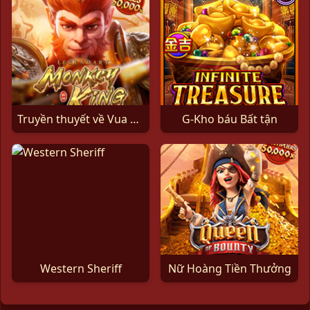
Truyền thuyết về Vua khỉ
G-Kho báu Bất tận
Western Sheriff
Nữ Hoàng Tiền Thưởng