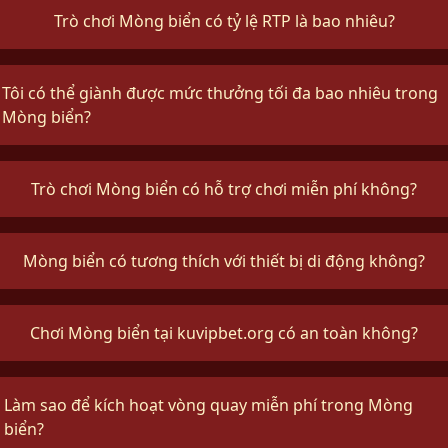
Trò chơi Mòng biển có tỷ lệ RTP là bao nhiêu?
Tôi có thể giành được mức thưởng tối đa bao nhiêu trong
Mòng biển?
Trò chơi Mòng biển có hỗ trợ chơi miễn phí không?
Mòng biển có tương thích với thiết bị di động không?
Chơi Mòng biển tại kuvipbet.org có an toàn không?
Làm sao để kích hoạt vòng quay miễn phí trong Mòng
biển?