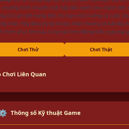
t chương trình khuyến mãi hấp dẫn dành cho thành viên 
ng tôi cam kết mang đến cho bạn môi trường cá cược ch
iệp nhất. Hãy đăng ký tài khoản, nhận thưởng và bắt đầu 
nh chinh phục kho báu cùng loài chim Mòng biển ngay bây g
Chơi Thử
Chơi Thật
ò Chơi Liên Quan
⚙️
Thông số Kỹ thuật Game