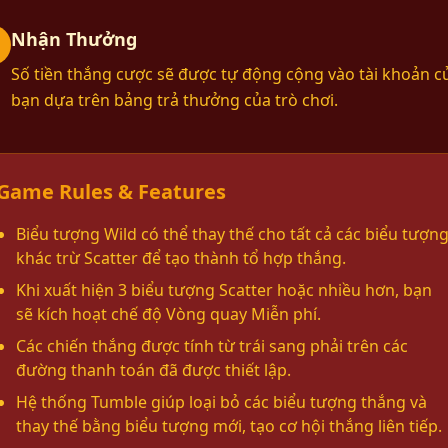
Nhận Thưởng
Số tiền thắng cược sẽ được tự động cộng vào tài khoản c
bạn dựa trên bảng trả thưởng của trò chơi.
Game Rules & Features
Biểu tượng Wild có thể thay thế cho tất cả các biểu tượn
khác trừ Scatter để tạo thành tổ hợp thắng.
Khi xuất hiện 3 biểu tượng Scatter hoặc nhiều hơn, bạn
sẽ kích hoạt chế độ Vòng quay Miễn phí.
Các chiến thắng được tính từ trái sang phải trên các
đường thanh toán đã được thiết lập.
Hệ thống Tumble giúp loại bỏ các biểu tượng thắng và
thay thế bằng biểu tượng mới, tạo cơ hội thắng liên tiếp.