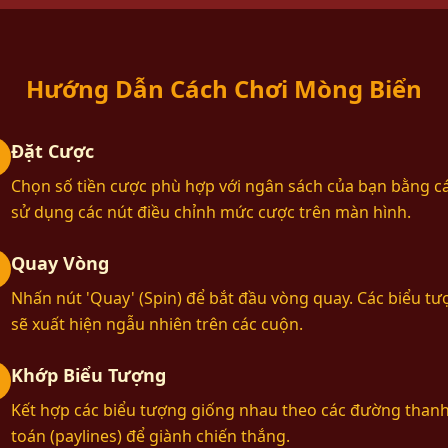
Hướng Dẫn Cách Chơi Mòng Biển
Đặt Cược
Chọn số tiền cược phù hợp với ngân sách của bạn bằng c
sử dụng các nút điều chỉnh mức cược trên màn hình.
Quay Vòng
Nhấn nút 'Quay' (Spin) để bắt đầu vòng quay. Các biểu t
sẽ xuất hiện ngẫu nhiên trên các cuộn.
Khớp Biểu Tượng
Kết hợp các biểu tượng giống nhau theo các đường than
toán (paylines) để giành chiến thắng.