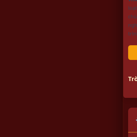
loạ
chú
ngh
trì
Tr