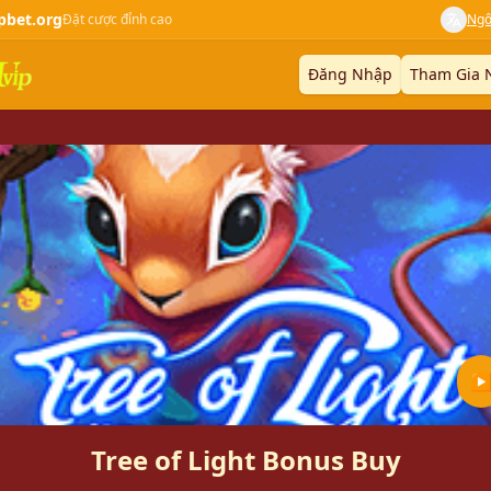
pbet.org
Đặt cược đỉnh cao
Ngô
Đăng Nhập
Tham Gia 
Tree of Light Bonus Buy