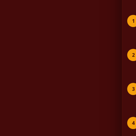
1
2
3
4