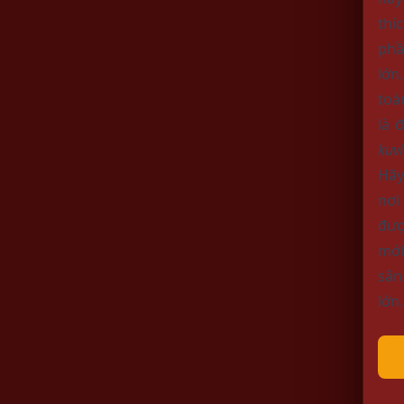
thí
phầ
lớn
toà
là 
kuvi
Hãy
nơi
đượ
mới
sân
lớn.