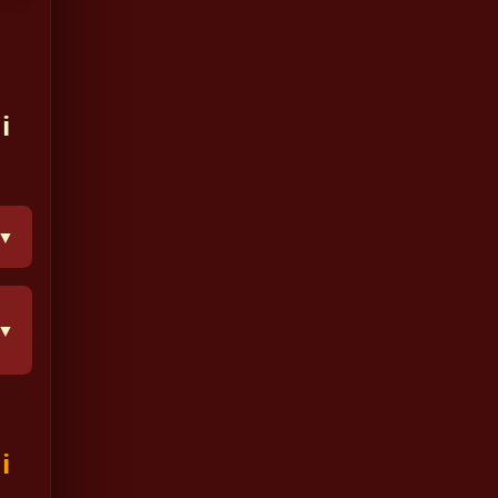
i
▼
▼
i