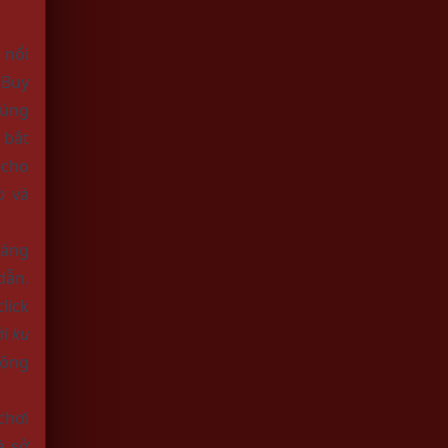
 nổi
 Buy
rúng
 bắt
 cho
b
và
sáng
dẫn.
lick
ới
ku
động
chơi
à sở