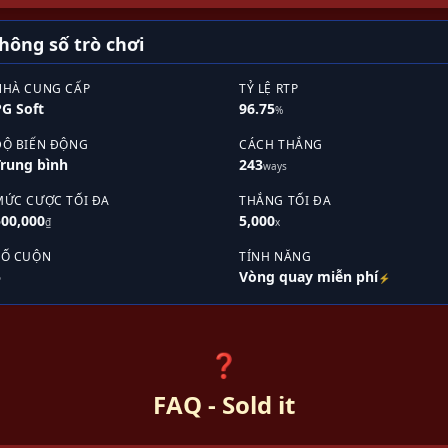
hông số trò chơi
NHÀ CUNG CẤP
TỶ LỆ RTP
PG Soft
96.75
%
ĐỘ BIẾN ĐỘNG
CÁCH THẮNG
Trung bình
243
ways
MỨC CƯỢC TỐI ĐA
THẮNG TỐI ĐA
500,000
5,000
₫
x
SỐ CUỘN
TÍNH NĂNG
5
Vòng quay miễn phí
⚡
❓
FAQ - Sold it