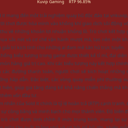
Kuvip Gaming
RTP 96.85%
d it mang đến một trải nghiệm quay hũ độc đáo tại vnkuvip,
ời chơi được hòa mình vào không khí giao dịch sôi động vớ
 thu về những khoản lợi nhuận khổng lồ. Trò chơi kết hợp 
họa sắc nét và cơ chế vận hành mượt mà, tạo nên một k
n giải trí kịch tính cho những ai đam mê săn hũ trực tuyến.
thống biểu tượng trong game được thiết kế tỉ mỉ, đại diện
 món hàng giá trị cao. Khi các biểu tượng này kết hợp chính
n các đường thanh toán, người chơi sẽ kích hoạt những
ởng hấp dẫn. Đặc biệt, các vòng quay miễn phí thường x
t hiện, giúp gia tăng đáng kể khả năng chiến thắng mà k
 thêm vốn đầu tư.
m nhấn của Sold it chính là tỷ lệ hoàn trả (RTP) cạnh tranh,
 sự công bằng và minh bạch cho mọi thành viên. Độ biến 
 trò chơi được tinh chỉnh ở mức trung bình, mang lại sự
g giữa tần suất thắng nhỏ và cơ hội nổ hũ lớn, khiến mỗi