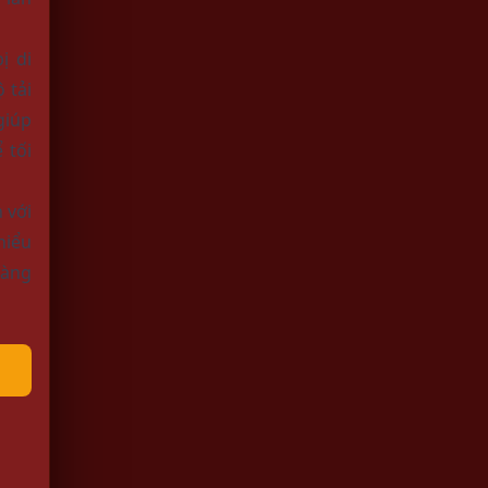
ị di
 tải
giúp
 tối
 với
hiểu
vàng