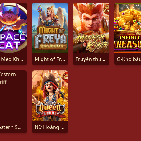
KA Mèo Không Gian
Might of Freya Megaways
Truyền thuyết về Vua khỉ
Western Sheriff
Nữ Hoàng Tiền Thưởng