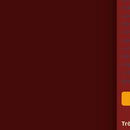
nhấ
Gia
độn
tra
ngư
ưu 
Để 
nhị
rõ 
giú
Tr