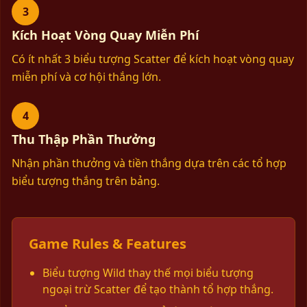
3
Kích Hoạt Vòng Quay Miễn Phí
Có ít nhất 3 biểu tượng Scatter để kích hoạt vòng quay
miễn phí và cơ hội thắng lớn.
4
Thu Thập Phần Thưởng
Nhận phần thưởng và tiền thắng dựa trên các tổ hợp
biểu tượng thắng trên bảng.
Game Rules & Features
Biểu tượng Wild thay thế mọi biểu tượng
ngoại trừ Scatter để tạo thành tổ hợp thắng.