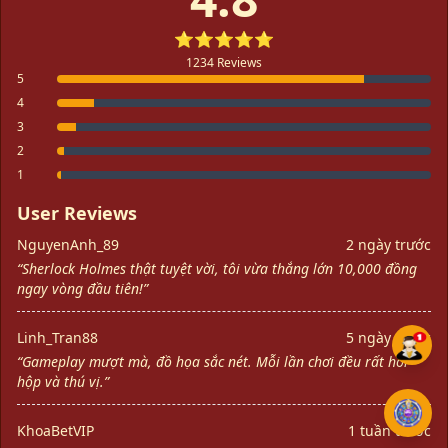
⭐⭐⭐⭐⭐
1234 Reviews
5
4
3
2
1
User Reviews
NguyenAnh_89
2 ngày trước
“Sherlock Holmes thật tuyệt vời, tôi vừa thắng lớn 10,000 đồng
ngay vòng đầu tiên!”
Linh_Tran88
5 ngày trước
“Gameplay mượt mà, đồ họa sắc nét. Mỗi lần chơi đều rất hồi
hộp và thú vị.”
KhoaBetVIP
1 tuần trước