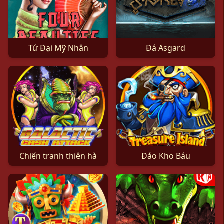
Tứ Đại Mỹ Nhân
Đá Asgard
Chiến tranh thiên hà
Đảo Kho Báu