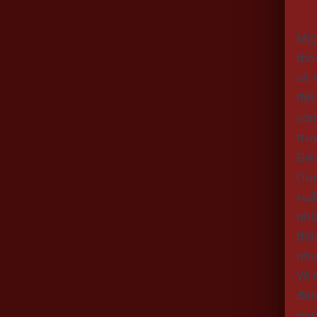
Mig
tho
và 
đột
vòn
tru
Điể
(Tu
xuấ
nhữ
thắ
nhu
Về 
độn
muố