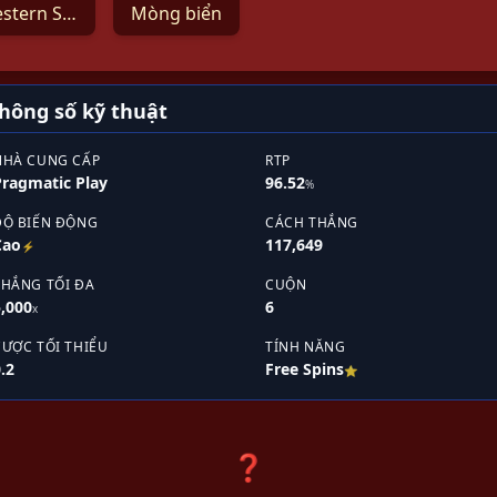
Western Sheriff
Mòng biển
hông số kỹ thuật
NHÀ CUNG CẤP
RTP
Pragmatic Play
96.52
%
ĐỘ BIẾN ĐỘNG
CÁCH THẮNG
Cao
117,649
⚡
THẮNG TỐI ĐA
CUỘN
5,000
6
x
CƯỢC TỐI THIỂU
TÍNH NĂNG
.2
Free Spins
⭐
❓