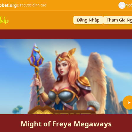
pbet.org
Đặt cược đỉnh cao
Ngô
Đăng Nhập
Tham Gia N
Might of Freya Megaways