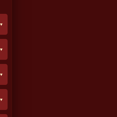
▼
▼
▼
▼