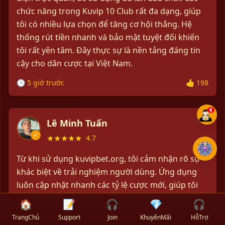
chức năng trong Kuvip 10 Club rất đa dạng, giúp
tôi có nhiều lựa chọn để tăng cơ hội thắng. Hệ
thống rút tiền nhanh và bảo mật tuyệt đối khiến
tôi rất yên tâm. Đây thực sự là nền tảng đáng tin
cậy cho dân cược tại Việt Nam.
🕒 5 giờ trước
👍 198
Lê Minh Tuấn
✓
★★★★★
4.7
Từ khi sử dụng kuvipbet.org, tôi cảm nhận rõ sự
khác biệt về trải nghiệm người dùng. Ứng dụng
luôn cập nhật nhanh các tỷ lệ cược mới, giúp tôi
săn kèo với lợi nhuận cao hơn. Quá trình nạp và
🏠
📝
🎧
💎
🎧
rút tiền rất thuận tiện, không gặp trục trặc. Dịch
TrangChủ
Support
Join
KhuyếnMãi
HỗTrợ
vụ khách hàng luôn hỗ trợ tận tình dù là các câu