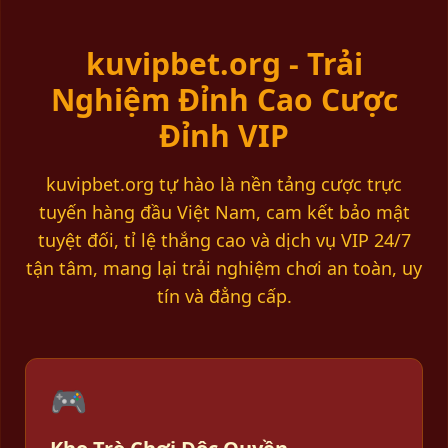
kuvipbet.org - Trải
Nghiệm Đỉnh Cao Cược
Đỉnh VIP
kuvipbet.org tự hào là nền tảng cược trực
tuyến hàng đầu Việt Nam, cam kết bảo mật
tuyệt đối, tỉ lệ thắng cao và dịch vụ VIP 24/7
tận tâm, mang lại trải nghiệm chơi an toàn, uy
tín và đẳng cấp.
🎮