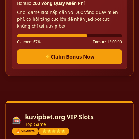
Bonus:
200 Vòng Quay Miễn Phí
Chơi game slot hấp dẫn với 200 vòng quay miễn
phí, cơ hội tăng cực lớn để nhận Jackpot cực
khủng chỉ tại Kuvip.bet.
Claimed: 67%
Ends in: 12:00:00
⚡
Claim Bonus Now
kuvipbet.org VIP Slots
🎰
Top Game
🔥 96-99%
⭐⭐⭐⭐⭐