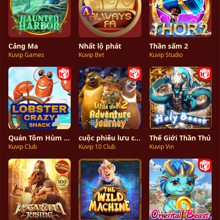
Cảng Ma
Nhất lộ phát
Thần sấm 2
Kuvip Games
Kuvip Bet
Kuvip Studio
Quán Tôm Hùm Siêu Quậy
cuộc phiêu lưu của cậu bé gấu 2
Thế Giới Thần Thú
Kuvip Club
Kuvip 10 Club
Kuvip Vin