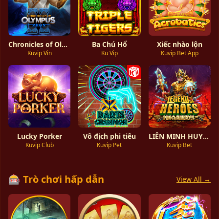
Chronicles of Olympus II - Zeus
Ba Chú Hổ
Xiếc nhào lộn
Kuvip Vin
Ku Vip
Kuvip Bet App
Lucky Porker
Vô địch phi tiêu
LIÊN MINH HUYỀN THOẠI MAGAWAYS
Kuvip Club
Kuvip Pet
Kuvip Bet
🎰 Trò chơi hấp dẫn
View All →