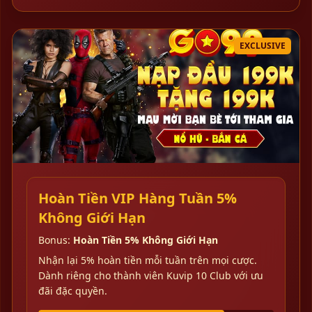
EXCLUSIVE
Hoàn Tiền VIP Hàng Tuần 5%
Không Giới Hạn
Bonus:
Hoàn Tiền 5% Không Giới Hạn
Nhận lại 5% hoàn tiền mỗi tuần trên mọi cược.
Dành riêng cho thành viên Kuvip 10 Club với ưu
đãi đặc quyền.