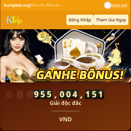
kuvipbet.org
Đặt cược đỉnh cao
Ngôn ngữ
Đăng Nhập
Tham Gia Ngay
Tham gia câu lạc bộ Kuvip
9
5
5
,
0
2
5
,
0
5
2
🎰 🃏 🎲 💰 🏆
Giải độc đắc
VND