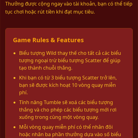
Thưởng được cộng ngay vào tài khoản, bạn có thể tiếp
tục chơi hoặc rút tiền khi đạt mục tiêu.
Game Rules & Features
Biểu tượng Wild thay thế cho tất cả các biểu
tượng ngoại trừ biểu tượng Scatter để giúp
tạo thành chuỗi thắng.
Khi bạn có từ 3 biểu tượng Scatter trở lên,
bạn sẽ được kích hoạt 10 vòng quay miễn
phí.
Tính năng Tumble sẽ xoá các biểu tượng
thắng và cho phép các biểu tượng mới rơi
xuống trong cùng một vòng quay.
Mỗi vòng quay miễn phí có thể nhân đôi
hoặc nhân ba phần thưởng dựa vào số biểu