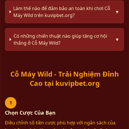
Làm thế nào để đảm bảo an toàn khi chơi Cỗ
▼
Máy Wild trên kuvipbet.org?
Có những chiến thuật nào giúp tăng cơ hội
▼
thắng ở Cỗ Máy Wild?
Cỗ Máy Wild - Trải Nghiệm Đỉnh
Cao tại kuvipbet.org
1
Chọn Cược Của Bạn
Điều chỉnh số tiền cược phù hợp với ngân sách của