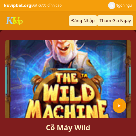
kuvipbet.org
Đặt cược đỉnh cao
Ngôn ngữ
Đăng Nhập
Tham Gia Ngay
▶
Cỗ Máy Wild