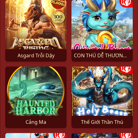
Asgard Trỗi Dậy
CON THÚ DỄ THƯƠNG PHƯƠNG ĐÔNG
Cảng Ma
Thế Giới Thần Thú