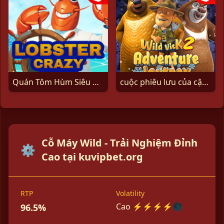
Quán Tôm Hùm Siêu Quậy
cuộc phiêu lưu của cậu bé gấu 2
Cỗ Máy Wild - Trải Nghiệm Đỉnh
⚙️
Cao tại kuvipbet.org
RTP
Volatility
Cao ⚡⚡⚡⚡🌑
96.5%