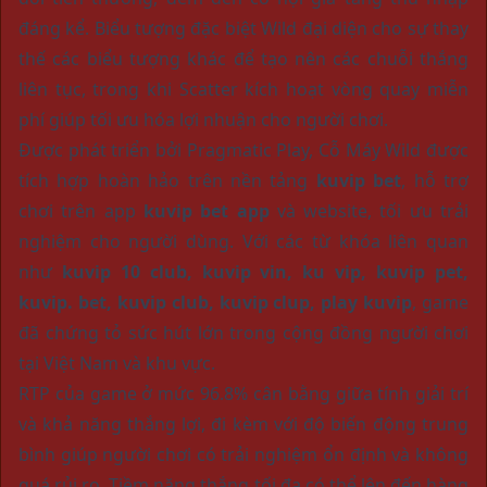
đáng kể. Biểu tượng đặc biệt Wild đại diện cho sự thay
thế các biểu tượng khác để tạo nên các chuỗi thắng
liên tục, trong khi Scatter kích hoạt vòng quay miễn
phí giúp tối ưu hóa lợi nhuận cho người chơi.
Được phát triển bởi Pragmatic Play, Cỗ Máy Wild được
tích hợp hoàn hảo trên nền tảng
kuvip bet
, hỗ trợ
chơi trên app
kuvip bet app
và website, tối ưu trải
nghiệm cho người dùng. Với các từ khóa liên quan
như
kuvip 10 club, kuvip vin, ku vip, kuvip pet,
kuvip. bet, kuvip club, kuvip clup, play kuvip
, game
đã chứng tỏ sức hút lớn trong cộng đồng người chơi
tại Việt Nam và khu vực.
RTP của game ở mức 96.8% cân bằng giữa tính giải trí
và khả năng thắng lợi, đi kèm với độ biến động trung
bình giúp người chơi có trải nghiệm ổn định và không
quá rủi ro. Tiềm năng thắng tối đa có thể lên đến hàng