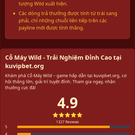
tượng Wild xuất hiện.
Các dòng trả thưởng được tính từ trái sang
phải, chỉ những chuỗi liên tiếp trên các
payline mới được tính thắng.
Cỗ Máy Wild - Trải Nghiệm Đỉnh Cao tại
kuvipbet.org
Khám phá Cỗ Máy Wild – game hấp dẫn tại kuvipbet.org, cơ
hội thắng lớn, giải trí tuyệt đỉnh. Tham gia ngay, nhận
thưởng cực đã!
4.9
⭐⭐⭐⭐⭐
1327 Reviews
5
4