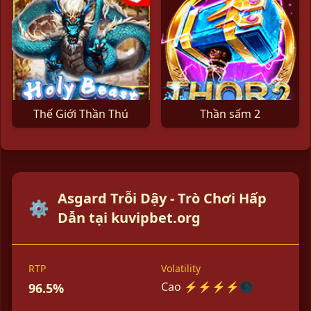
Thế Giới Thần Thú
Thần sấm 2
Asgard Trỗi Dậy - Trò Chơi Hấp
⚙️
Dẫn tại kuvipbet.org
RTP
Volatility
Cao ⚡⚡⚡⚡🌑
96.5%