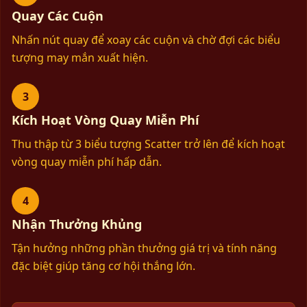
Quay Các Cuộn
Nhấn nút quay để xoay các cuộn và chờ đợi các biểu
tượng may mắn xuất hiện.
3
Kích Hoạt Vòng Quay Miễn Phí
Thu thập từ 3 biểu tượng Scatter trở lên để kích hoạt
vòng quay miễn phí hấp dẫn.
4
Nhận Thưởng Khủng
Tận hưởng những phần thưởng giá trị và tính năng
đặc biệt giúp tăng cơ hội thắng lớn.