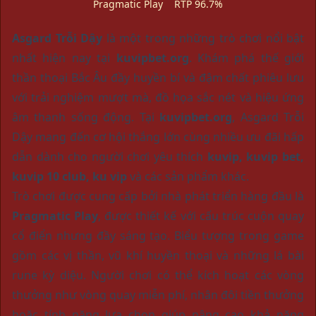
Pragmatic Play
RTP 96.7%
Asgard Trỗi Dậy
là một trong những trò chơi nổi bật
nhất hiện nay tại
kuvipbet.org
. Khám phá thế giới
thần thoại Bắc Âu đầy huyền bí và đậm chất phiêu lưu
với trải nghiệm mượt mà, đồ họa sắc nét và hiệu ứng
âm thanh sống động. Tại
kuvipbet.org
, Asgard Trỗi
Dậy mang đến cơ hội thắng lớn cùng nhiều ưu đãi hấp
dẫn dành cho người chơi yêu thích
kuvip, kuvip bet,
kuvip 10 club, ku vip
và các sản phẩm khác.
Trò chơi được cung cấp bởi nhà phát triển hàng đầu là
Pragmatic Play
, được thiết kế với cấu trúc cuộn quay
cổ điển nhưng đầy sáng tạo. Biểu tượng trong game
gồm các vị thần, vũ khí huyền thoại và những lá bài
rune kỳ diệu. Người chơi có thể kích hoạt các vòng
thưởng như vòng quay miễn phí, nhân đôi tiền thưởng
hoặc tính năng lựa chọn giúp nâng cao khả năng