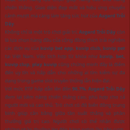
chiến thắng. Giao diện đẹp mắt và hiệu ứng chuyển
cảnh mượt mà càng làm tăng sức hút của
Asgard Trỗi
Dậy
.
Không chỉ là một trò chơi giải trí,
Asgard Trỗi Dậy
còn
là lựa chọn hàng đầu của cộng đồng thích trải nghiệm
các dịch vụ của
kuvip bet app, kuvip club, kuvip pet
tại Việt Nam. Việc tích hợp từ khóa như
kuvip. bet,
kuvip clup, play kuvip
cũng chứng minh đây là điểm
đến uy tín và hấp dẫn cho những ai tìm kiếm sự đa
dạng trong game slot truyền thống lẫn hiện đại.
Với mức RTP hấp dẫn lên đến
96.7%
,
Asgard Trỗi Dậy
đem lại tiềm năng chiến thắng cao, phù hợp cho cả
người mới và cao thủ. Trò chơi có độ biến động trung
bình giúp cân bằng giữa tần suất thắng và phần
thưởng giá trị cao. Người chơi có thể nhận được
những phần thưởng lên đến hàng nghìn lần tiền cược,