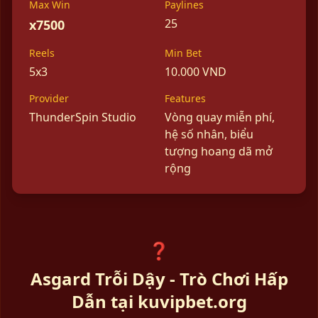
Max Win
Paylines
25
x7500
Reels
Min Bet
5x3
10.000 VND
Provider
Features
ThunderSpin Studio
Vòng quay miễn phí,
hệ số nhân, biểu
tượng hoang dã mở
rộng
❓
Asgard Trỗi Dậy - Trò Chơi Hấp
Dẫn tại kuvipbet.org